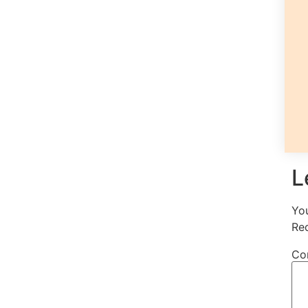
L
You
Re
Co