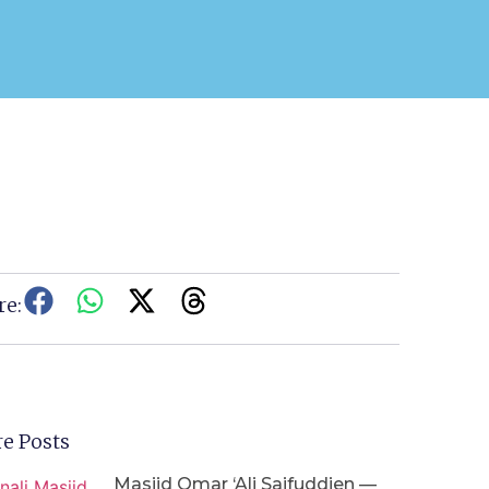
re:
e Posts
Masjid Omar ‘Ali Saifuddien —