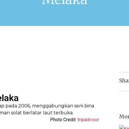
Sha
elaka
Mor
Photo Credit:
tripadvisor