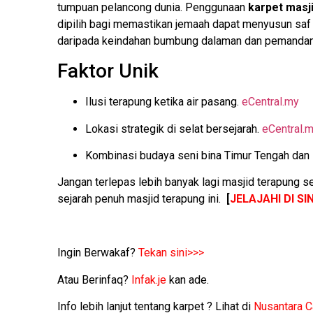
tumpuan pelancong dunia. Penggunaan
karpet masj
dipilih bagi memastikan jemaah dapat menyusun saf
daripada keindahan bumbung dalaman dan pemandanga
Faktor Unik
Ilusi terapung ketika air pasang.
eCentral.my
Lokasi strategik di selat bersejarah.
eCentral.
Kombinasi budaya seni bina Timur Tengah dan
Jangan terlepas lebih banyak lagi masjid terapung s
sejarah penuh masjid terapung ini.
[
JELAJAHI DI SIN
Ingin Berwakaf?
Tekan sini>>>
Atau Berinfaq?
Infak.je
kan ade.
Info lebih lanjut tentang karpet ? Lihat di
Nusantara C