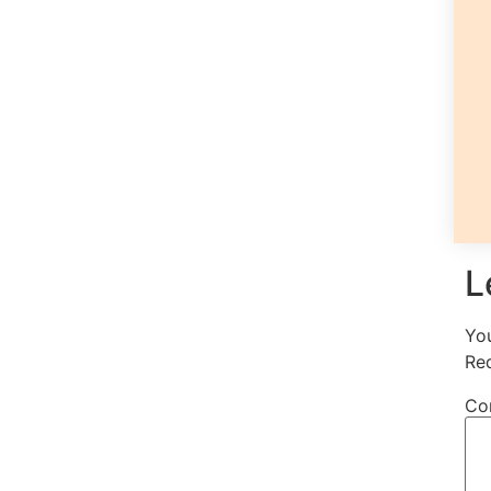
L
You
Re
Co