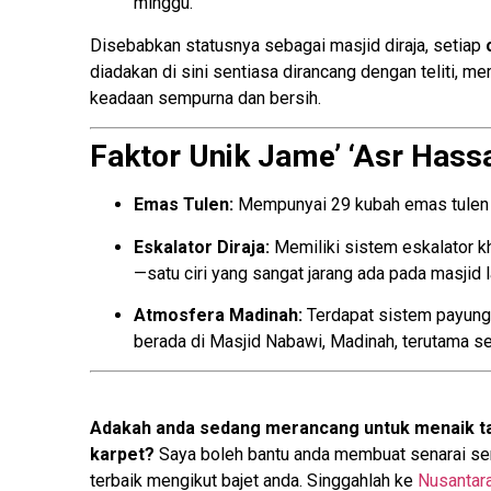
minggu.
Disebabkan statusnya sebagai masjid diraja, setiap
diadakan di sini sentiasa dirancang dengan teliti, m
keadaan sempurna dan bersih.
Faktor Unik Jame’ ‘Asr Hassa
Emas Tulen:
Mempunyai 29 kubah emas tulen y
Eskalator Diraja:
Memiliki sistem eskalator kh
—satu ciri yang sangat jarang ada pada masjid l
Atmosfera Madinah:
Terdapat sistem payung
berada di Masjid Nabawi, Madinah, terutama s
Adakah anda sedang merancang untuk menaik ta
karpet?
Saya boleh bantu anda membuat senarai sem
terbaik mengikut bajet anda. Singgahlah ke
Nusantar