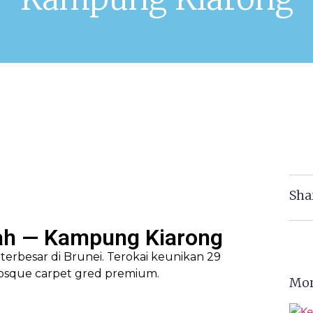
Sha
iah — Kampung Kiarong
Mor