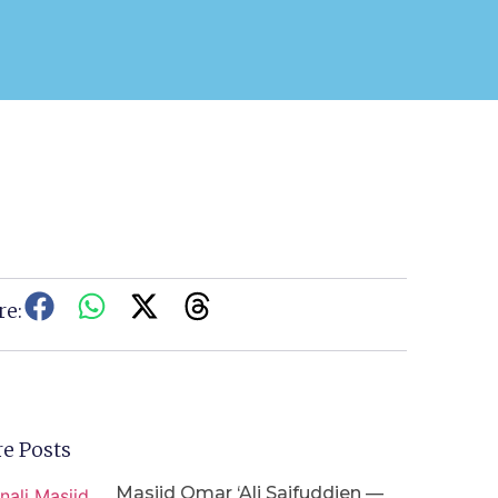
re:
e Posts
Masjid Omar ‘Ali Saifuddien —