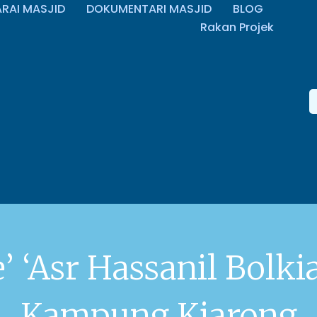
ARAI MASJID
DOKUMENTARI MASJID
BLOG
Rakan Projek
’ ‘Asr Hassanil Bolk
Kampung Kiarong